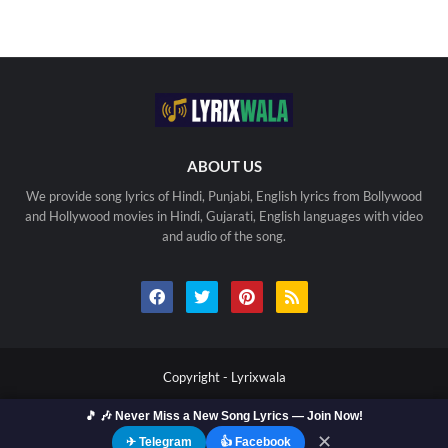
ABOUT US
We provide song lyrics of Hindi, Punjabi, English lyrics from Bollywood
and Hollywood movies in Hindi, Gujarati, English languages with video
and audio of the song.
Copyright -
Lyrixwala
Home
Contact us
Privacy Policy
Copyright
🎵 🎶 Never Miss a New Song Lyrics — Join Now!
Terms Of Use
Sitemap
✕
✈ Telegram
👍 Facebook